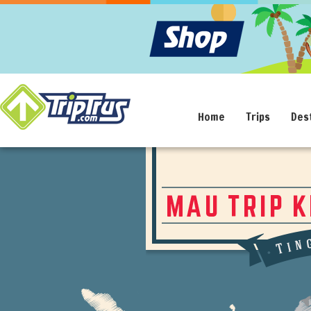
Home
Trips
Des