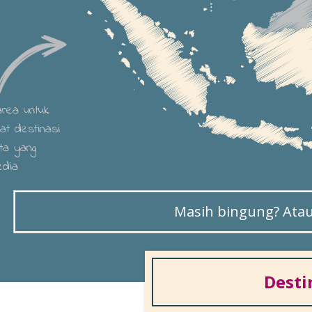
 area untuk
hat destinasi
ta yang
edia
Masih bingung? Atau 
Desti