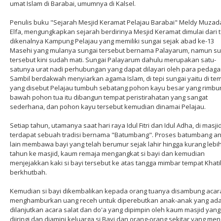
umat Islam di Barabai, umumnya di Kalsel.
Penulis buku "Sejarah Mesjid Keramat Pelajau Barabai" Meldy Muzad
Elfa, mengungkapkan sejarah berdirinya Mesjid Keramat dimulai dari 
dikenalnya Kampung Pelajau yang memiliki sungai sejak abad ke-13
Masehi yang mulanya sungai tersebut bernama Palayarum, namun su
tersebut kini sudah mati. Sungai Palayarum dahulu merupakan satu-
satunya urat nadi perhubungan yang dapat dilayari oleh para pedaga
Sambil berdakwah menyiarkan agama Islam, di tepi sungai yaitu di te
yang disebut Pelajau tumbuh sebatang pohon kayu besar yang rimbun
bawah pohon tua itu dibangun tempat peristirahatan yang sangat
sederhana, dan pohon kayu tersebut kemudian dinamai Pelajau.
Setiap tahun, utamanya saat hari raya Idul Fitri dan Idul Adha, di masji
terdapat sebuah tradisi bernama "Batumbang". Proses batumbang an
lain membawa bayi yang telah berumur sejak lahir hingga kurang lebi
tahun ke masjid, kaum remaja mengangkat si bayi dan kemudian
menjejakkan kaki si bayi tersebut ke atas tangga mimbar tempat Khati
berkhutbah.
Kemudian si bayi dikembalikan kepada orang tuanya disambung acar
menghamburkan uang receh untuk diperebutkan anak-anak yang ada
dilanjutkan acara salat dan do'a yang dipimpin oleh kaum masjid yang
diiringi dan diamini keluarga si Bayi dan orang-orang sekitar yang men