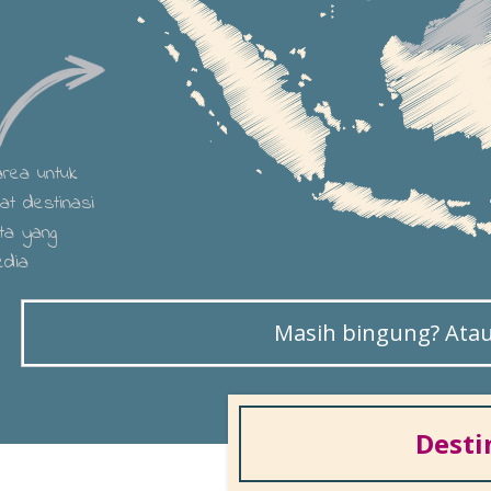
 area untuk
hat destinasi
ta yang
edia
Masih bingung? Atau 
Desti