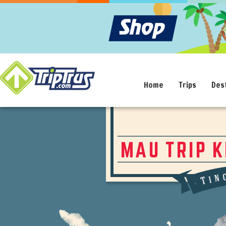
Home
Trips
Des