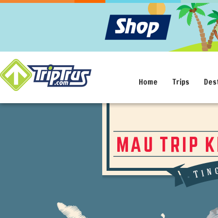
Home
Trips
Des