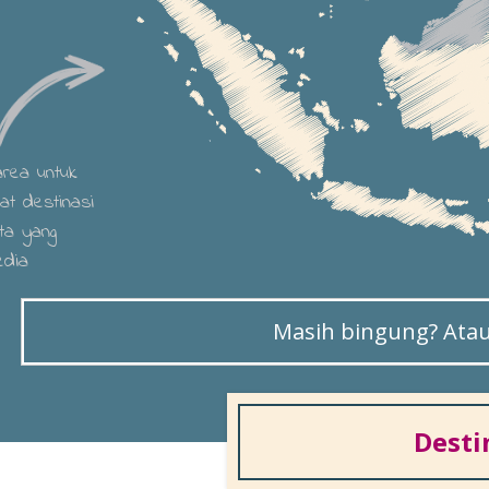
 area untuk
hat destinasi
ta yang
edia
Masih bingung? Atau 
Desti