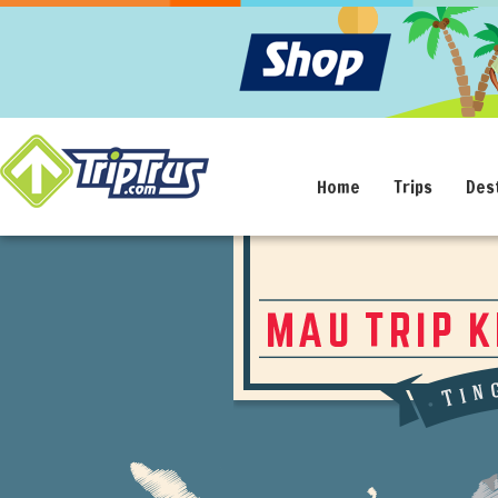
Home
Trips
Des