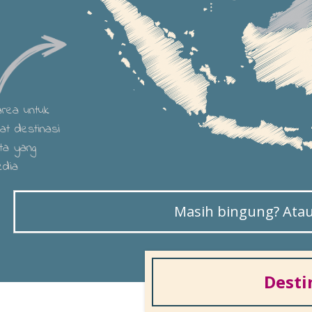
 area untuk
hat destinasi
ta yang
edia
Masih bingung? Atau 
Desti