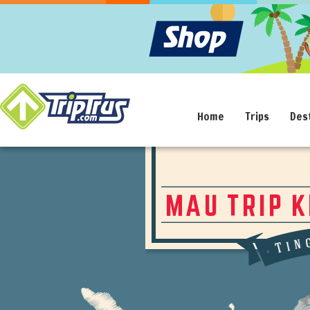
Home
Trips
Des