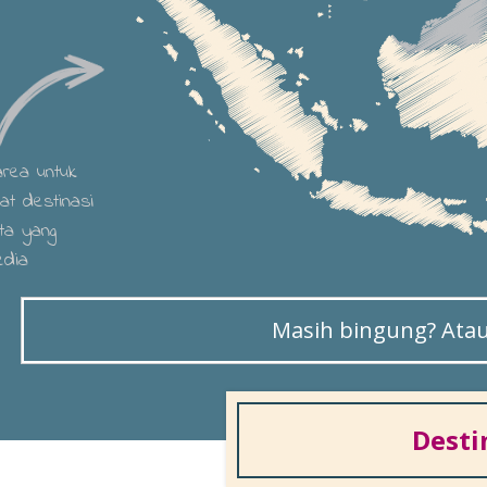
 area untuk
hat destinasi
ta yang
edia
Masih bingung? Atau 
Desti