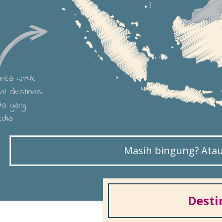
 area untuk
hat destinasi
ta yang
edia
Masih bingung? Atau 
Desti