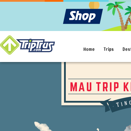
Home
Trips
Des