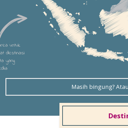
 area untuk
hat destinasi
ta yang
edia
Masih bingung? Atau 
Desti