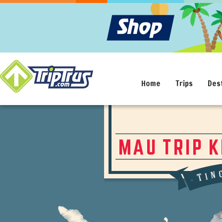
Home
Trips
Des