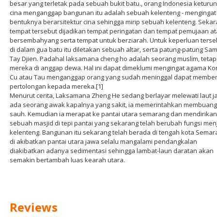
besar yang terletak pada sebuah bukit batu., orang Indonesia keturu
cina menganggap bangunan itu adalah sebuah kelenteng - mengingat
bentuknya berarsitektur cina sehingga mirip sebuah kelenteng. Seka
tempat tersebut dijadikan tempat peringatan dan tempat pemujaan a
bersembahyang serta tempat untuk berziarah. Untuk keperluan terse
di dalam gua batu itu diletakan sebuah altar, serta patung-patung Sa
Tay Djien. Padahal laksamana cheng ho adalah seorang muslim, tetap
mereka di anggap dewa. Hal ini dapat dimeklumi mengingat agama Ko
Cu atau Tau menganggap orang yang sudah meninggal dapat member
pertolongan kepada mereka.[1]
Menurut cerita, Laksamana Zheng He sedang berlayar melewati laut 
ada seorang awak kapalnya yang sakit, ia memerintahkan membuang
sauh. Kemudian ia merapat ke pantai utara semarang dan mendirikan
sebuah masjid di tepi pantai yang sekarang telah berubah fungsi men
kelenteng. Bangunan itu sekarang telah berada di tengah kota Semar
di akibatkan pantai utara jawa selalu mangalami pendangkalan
diakibatkan adanya sedimentasi sehingga lambat-laun daratan akan
semakin bertambah luas kearah utara.
Reviews