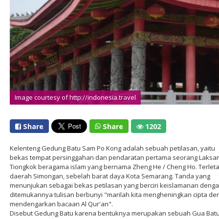
Image courtesy of http://indonesia.travel
Share
Share
1202
Kelenteng Gedung Batu Sam Po Kong adalah sebuah petilasan, yaitu
bekas tempat persinggahan dan pendaratan pertama seorang Laks
Tiongkok beragama islam yang bernama Zheng He / Cheng Ho. Terleta
daerah Simongan, sebelah barat daya Kota Semarang. Tanda yang
menunjukan sebagai bekas petilasan yang berciri keislamanan deng
ditemukannya tulisan berbunyi "marilah kita mengheningkan cipta d
mendengarkan bacaan Al Qur'an".
Disebut Gedung Batu karena bentuknya merupakan sebuah Gua Bat