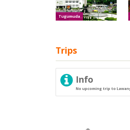
Tugumuda
Trips
Info
No upcoming trip to Lawang