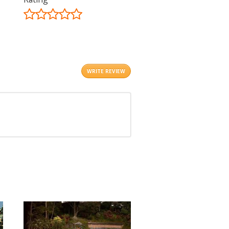
©
OpenStreetMap
contributors.
i
WRITE REVIEW