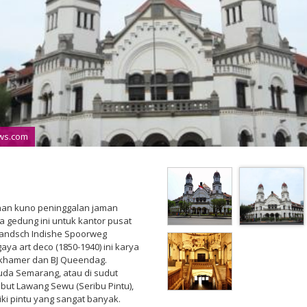
ews.com
an kuno peninggalan jaman
 gedung ini untuk kantor pusat
landsch Indishe Spoorweg
gaya art deco (1850-1940) ini karya
inkhamer dan BJ Queendag.
Muda Semarang, atau di sudut
but Lawang Sewu (Seribu Pintu),
ki pintu yang sangat banyak.