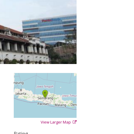
View Larger Map
+
−
⇧
Rating