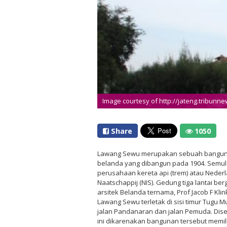
Image courtesy of http://jateng.tribunn
Share
1050
Lawang Sewu merupakan sebuah bangun
belanda yang dibangun pada 1904. Semula
perusahaan kereta api (trem) atau Neder
Naatschappij (NIS). Gedung tiga lantai ber
arsitek Belanda ternama, Prof Jacob F Kl
Lawang Sewu terletak di sisi timur Tugu 
jalan Pandanaran dan jalan Pemuda. Dise
ini dikarenakan bangunan tersebut memili