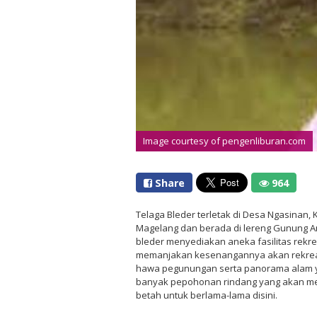
Image courtesy of pengenliburan.com
Share
964
Telaga Bleder terletak di Desa Ngasinan
Magelang dan berada di lereng Gunung A
bleder menyediakan aneka fasilitas rekre
memanjakan kesenangannya akan rekreasi
hawa pegunungan serta panorama alam ya
banyak pepohonan rindang yang akan m
betah untuk berlama-lama disini.