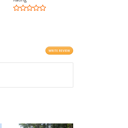
©
OpenStreetMap
contributors.
i
WRITE REVIEW