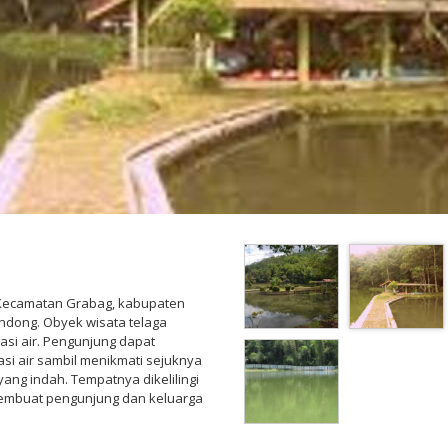
, Kecamatan Grabag, kabupaten
ndong. Obyek wisata telaga
asi air. Pengunjung dapat
 air sambil menikmati sejuknya
ng indah. Tempatnya dikelilingi
embuat pengunjung dan keluarga