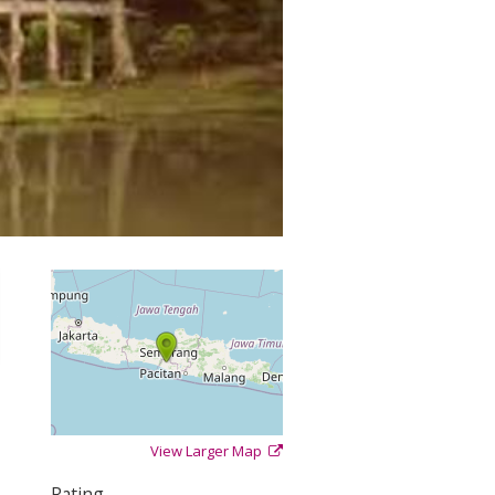
View Larger Map
+
−
⇧
Rating