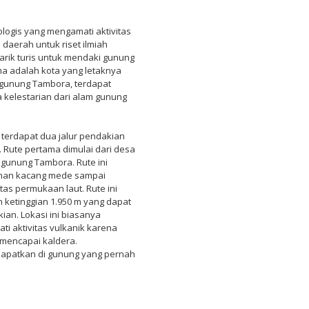
ologis yang mengamati aktivitas
daerah untuk riset ilmiah
narik turis untuk mendaki gunung
a adalah kota yang letaknya
g gunung Tambora, terdapat
 kelestarian dari alam gunung
terdapat dua jalur pendakian
Rute pertama dimulai dari desa
 gunung Tambora. Rute ini
bunan kacang mede sampai
tas permukaan laut. Rute ini
n ketinggian 1.950 m yang dapat
kian. Lokasi ini biasanya
 aktivitas vulkanik karena
mencapai kaldera.
patkan di gunung yang pernah