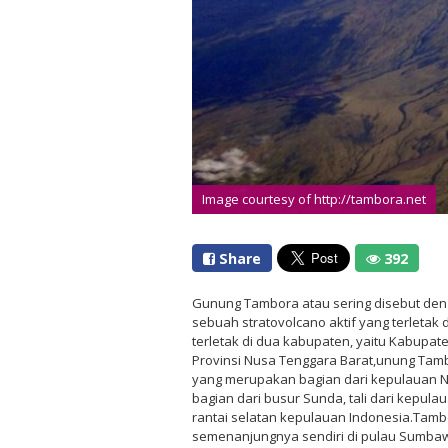
Image courtesy of http://tambora.net
Share
392
Gunung Tambora atau sering disebut de
sebuah stratovolcano aktif yang terletak
terletak di dua kabupaten, yaitu Kabupa
Provinsi Nusa Tenggara Barat,unung Tam
yang merupakan bagian dari kepulauan N
bagian dari busur Sunda, tali dari kepul
rantai selatan kepulauan Indonesia.Ta
semenanjungnya sendiri di pulau Sumba