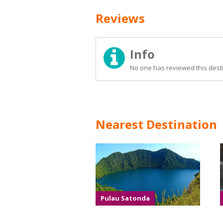
Reviews
Info
No one has reviewed this desti
Nearest Destination
Pulau Satonda