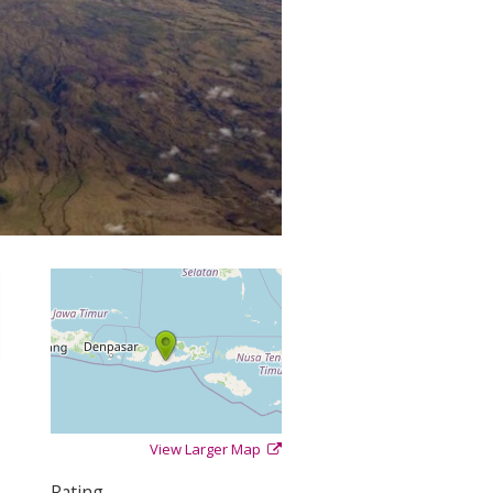
View Larger Map
+
−
⇧
Rating