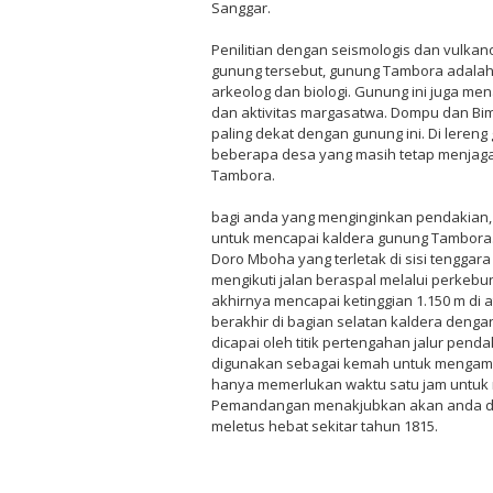
Sanggar.
Penilitian dengan seismologis dan vulkan
gunung tersebut, gunung Tambora adalah 
arkeolog dan biologi. Gunung ini juga me
dan aktivitas margasatwa. Dompu dan Bim
paling dekat dengan gunung ini. Di leren
beberapa desa yang masih tetap menjaga
Tambora.
bagi anda yang menginginkan pendakian, 
untuk mencapai kaldera gunung Tambora. 
Doro Mboha yang terletak di sisi tenggara
mengikuti jalan beraspal melalui perke
akhirnya mencapai ketinggian 1.150 m di a
berakhir di bagian selatan kaldera denga
dicapai oleh titik pertengahan jalur penda
digunakan sebagai kemah untuk mengamati
hanya memerlukan waktu satu jam untuk 
Pemandangan menakjubkan akan anda da
meletus hebat sekitar tahun 1815.