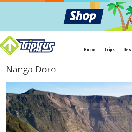
Home
Trips
Des
Nanga Doro