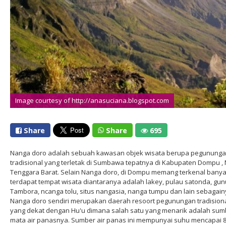
Image courtesy of http://anasuciana.blogspot.com
Share
Share
695
Nanga doro adalah sebuah kawasan objek wisata berupa pegunung
tradisional yang terletak di Sumbawa tepatnya di Kabupaten Dompu ,
Tenggara Barat. Selain Nanga doro, di Dompu memang terkenal bany
terdapat tempat wisata diantaranya adalah lakey, pulau satonda, gu
Tambora, ncanga tolu, situs nangasia, nanga tumpu dan lain sebagain
Nanga doro sendiri merupakan daerah resoort pegunungan tradision
yang dekat dengan Hu'u dimana salah satu yang menarik adalah sum
mata air panasnya. Sumber air panas ini mempunyai suhu mencapai 