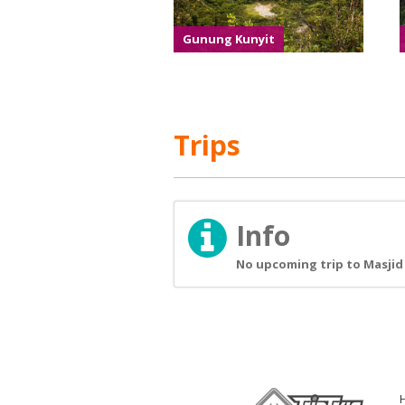
Gunung Kunyit
Trips
Info
No upcoming trip to Masjid