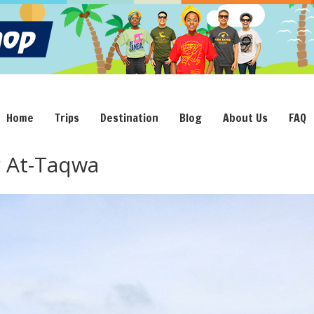
Home
Trips
Destination
Blog
About Us
FAQ
r At-Taqwa