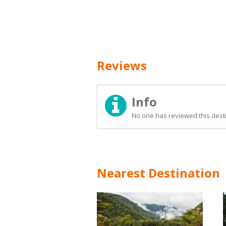
Reviews
Info
No one has reviewed this desti
Nearest Destination