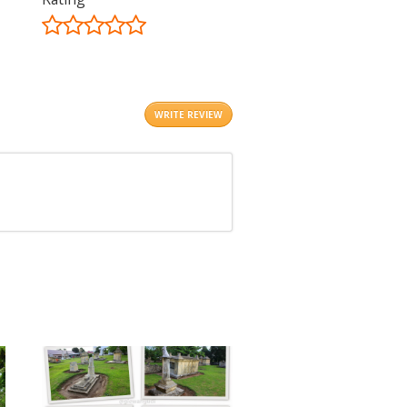
©
OpenStreetMap
contributors.
i
WRITE REVIEW