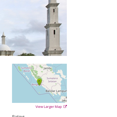
View Larger Map
+
−
⇧
Rating