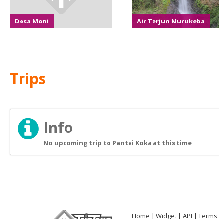
Desa Moni
Air Terjun Murukeba
Trips
Info
No upcoming trip to Pantai Koka at this time
Home
Widget
API
Terms 