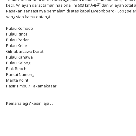
kecil. Wilayah darat taman nasional ini 603 kmÃ�Â² dan wilayah total
Rasakan sensasi nya bermalam di atas kapal Liveonboard ( Lob ) sela
yang siap kamu datangi
Pulau Komodo
Pulau Rinca
Pulau Padar
Pulau Kelor
Gili laba/Lawa Darat
Pulau Kanawa
Pulau Kalong
Pink Beach
Pantai Namong
Manta Point
Pasir Timbul/ Takamakasar
Kemanalagi ? kesini aja . .