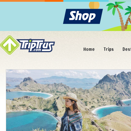
Home
Trips
Des