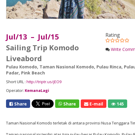
Jul/13 – Jul/15
Rating
Sailing Trip Komodo
Write Comm
Liveabord
Pulau Komodo
,
Taman Nasional Komodo
,
Pulau Rinca
,
Pula
Padar
,
Pink Beach
Short URL :
http://triptr.us/jEO9
Operator:
KemanaLagi
Share
Share
E-mail
145
Taman Nasional Komodo terletak di antara provinsi Nusa Tenggara Ti
Taman nasional ini terdiri atas tiga pulau besar Pulau Komodo, Pulau