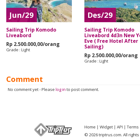
Jun/29
Des/29
Sailing Trip Komodo
Sailing Trip Komodo
Liveabord
Liveabord 4d3n New Y
Eve ( Free Hotel After
Rp 2.500.000,00/orang
Sailing)
Grade :
Light
Rp 2.500.000,00/orang
Grade :
Light
Comment
No comment yet
-
Please
log in
to post comment.
Home
Widget
API
Terms 
© 2026 triptrus.com. All right