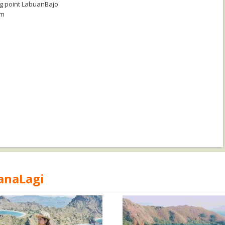
ng point LabuanBajo
am
anaLagi