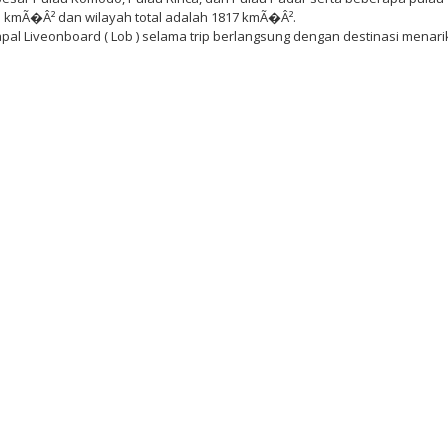
603 kmÃ�Â² dan wilayah total adalah 1817 kmÃ�Â².
al Liveonboard ( Lob ) selama trip berlangsung dengan destinasi menari