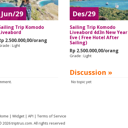
Jun/29
Des/29
Sailing Trip Komodo
Sailing Trip Komodo
Liveabord
Liveabord 4d3n New Year
Eve ( Free Hotel After
Rp 2.500.000,00/orang
Sailing)
Grade :
Light
Rp 2.500.000,00/orang
Grade :
Light
Discussion »
omment.
No topic yet
Home
Widget
API
Terms of Service
 2026 triptrus.com. All rights reserved