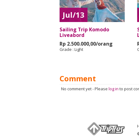
Jul/13
Sailing Trip Komodo
Liveabord
Rp 2.500.000,00/orang
Grade :
Light
Comment
No comment yet
-
Please
log in
to post c
©