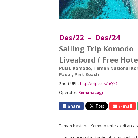
Des/22 – Des/24
Sailing Trip Komodo
Liveabord ( Free Hote
Pulau Komodo
,
Taman Nasional K
Padar
,
Pink Beach
Short URL :
http://triptr.us/hQY9
Operator:
KemanaLagi
Share
E-mail
Taman Nasional Komodo terletak di antar
Taman nasional ini terdiri atas tiga pul