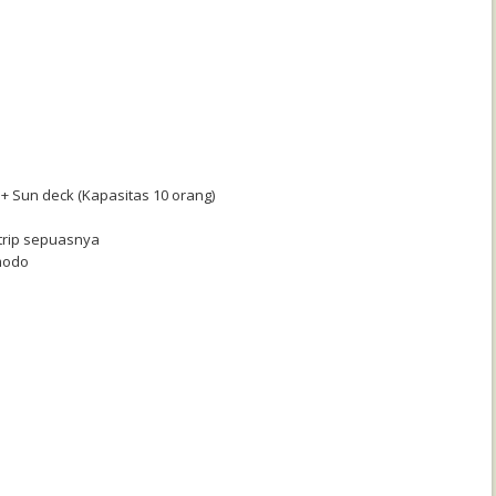
 + Sun deck (Kapasitas 10 orang)
 trip sepuasnya
modo