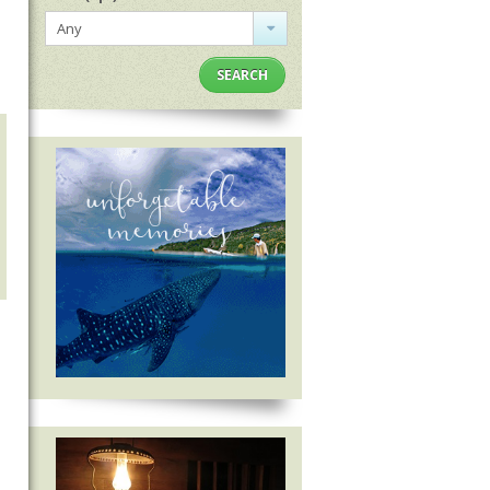
Any
SEARCH