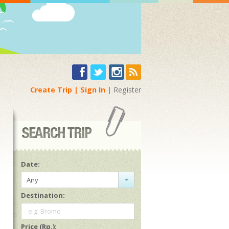
Create Trip
Sign In
Register
Date:
Any
Destination:
e.g. Bromo
Price (Rp.):