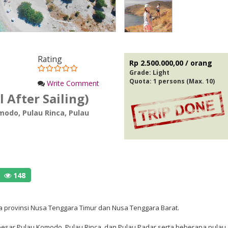
Rating
Rp 2.500.000,00 / orang
Grade:
Light
Quota: 1 persons (Max. 10)
Write Comment
l After Sailing)
omodo
,
Pulau Rinca
,
Pulau
148
a provinsi Nusa Tenggara Timur dan Nusa Tenggara Barat.
au besar Pulau Komodo, Pulau Rinca, dan Pulau Padar serta beberapa pulau