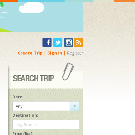
Create Trip
Sign In
Register
Date:
Any
Destination:
e.g. Bromo
Price (Rp.):