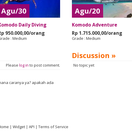
Agu/30
Agu/20
Komodo Daily Diving
Komodo Adventure
Rp 950.000,00/orang
Rp 1.715.000,00/orang
Grade :
Medium
Grade :
Medium
Discussion »
Please
log in
to post comment.
No topic yet
gimana caranya ya? apakah ada
Home
Widget
API
Terms of Service