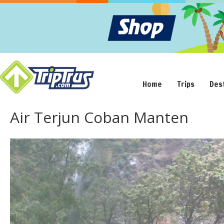
Home
Trips
Des
Air Terjun Coban Manten