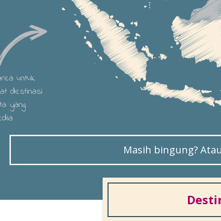
 area untuk
hat destinasi
ta yang
edia
Masih bingung? Atau 
Desti