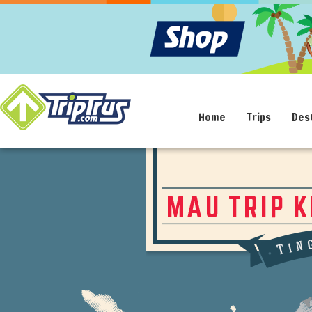
Home
Trips
Des