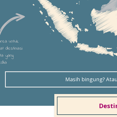
 area untuk
hat destinasi
ta yang
edia
Masih bingung? Atau 
Desti