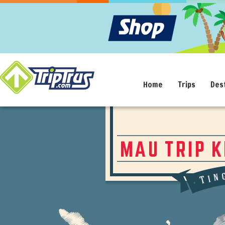
Home
Trips
Des