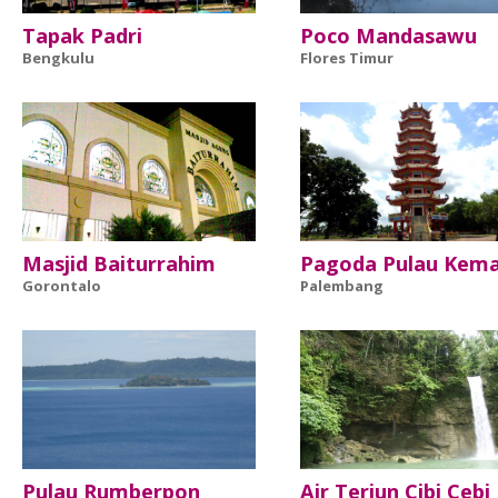
Tapak Padri
Poco Mandasawu
Bengkulu
Flores Timur
Masjid Baiturrahim
Pagoda Pulau Kem
Gorontalo
Palembang
Pulau Rumberpon
Air Terjun Cibi Cebi