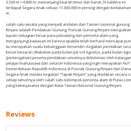
3.500 m × 4.800 m, memanjang kearah timur dan barat. Di kaldera ini
terdapat Segara Anak seluas 11.000.000 m persegi dengan kedalaman
m.
salah satu wisata yang menjadi andalan dari Taman nasional gunung
Rinjani adalah Pendakian Gunung. Puncak Gunung Rinjani merupaka
tujuan sebagian besar para petualang dan pencinta alam yang
mengunjungi kawasan ini karena apabila telah berhasil mencapai pu
itu merupakan suatu kebanggaan tersendiri. Kegiatan pendakian sec
besar-besaran dilakukan pada bulan Juli s/d Agustus, pada bulan Agu
(pertengahan) peserta pendakian umumnya didominasi oleh kalanga
pelajar/mahasiswa dari seluruh Indonesia yang ingin merayakan HUT
Kemerdekaan Republik Indonesia di Puncak Gunung Rinjani dan Dan
Segara Anak melalui kegiatan “Tapak Rinjani” yang diadakan secara ru
setiap tahunnya oleh salah satu kelompok pencinta alam di Pulau Lo
yang bekerjasama dengan Balai Taman Nasional Gunung Rinjani.
Reviews