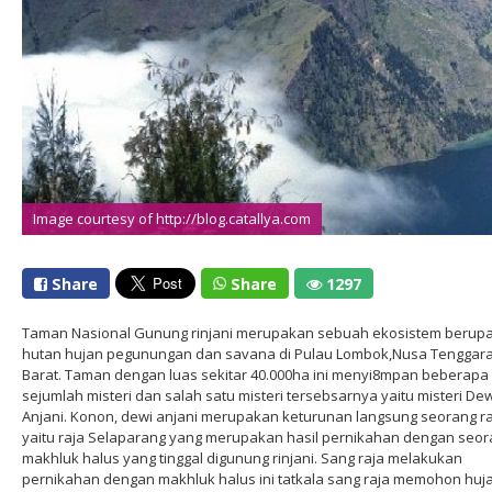
Image courtesy of http://blog.catallya.com
Share
Share
1297
Taman Nasional Gunung rinjani merupakan sebuah ekosistem berup
hutan hujan pegunungan dan savana di Pulau Lombok,Nusa Tenggar
Barat. Taman dengan luas sekitar 40.000ha ini menyi8mpan beberapa
sejumlah misteri dan salah satu misteri tersebsarnya yaitu misteri Dew
Anjani. Konon, dewi anjani merupakan keturunan langsung seorang r
yaitu raja Selaparang yang merupakan hasil pernikahan dengan seo
makhluk halus yang tinggal digunung rinjani. Sang raja melakukan
pernikahan dengan makhluk halus ini tatkala sang raja memohon huj