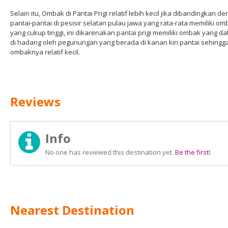
Selain itu, Ombak di Pantai Prigi relatif lebih kecil jika dibandingkan d
pantai-pantai di pesisir selatan pulau jawa yang rata-rata memiliki om
yang cukup tinggi, ini dikarenakan pantai prigi memiliki ombak yang d
di hadang oleh pegunungan yang berada di kanan kiri pantai sehingg
ombaknya relatif kecil.
Reviews
Info
No one has reviewed this destination yet.
Be the first!
.
Nearest Destination