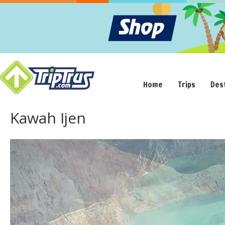
Home
Trips
Des
Kawah Ijen