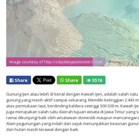
Image courtesy of http://perjalanandomestik.com
Image courtesy of http://1.bp.blogspot.com
Share
Share
5516
Gunung Ijen atau lebih di kenal dengan Kawah Ijen, adalah salah satu
gunung yang masih aktif sampai sekarang. Memiliki ketinggian 2.443 m
atas permukaan laut, berdinding kaldera setinggi 300-500 m. Kawah Ij
juga merupakan salah satu daerah tujuan wisata di Jawa Timur yang s
ramai dikunjungi baik oleh wisatawan domestik maupun mancanegara
Alam pegunungan yang indah dan sejuk menunjukkan keasrian gunu
dan hutan masih terawat dengan baik.