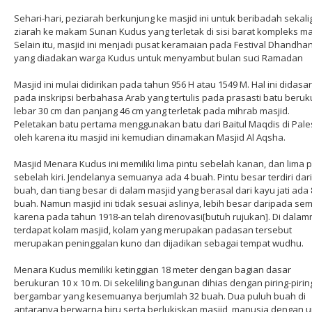
Sehari-hari, peziarah berkunjung ke masjid ini untuk beribadah sekali
ziarah ke makam Sunan Kudus yang terletak di sisi barat kompleks ma
Selain itu, masjid ini menjadi pusat keramaian pada Festival Dhandha
yang diadakan warga Kudus untuk menyambut bulan suci Ramadan
Masjid ini mulai didirikan pada tahun 956 H atau 1549 M. Hal ini didasa
pada inskripsi berbahasa Arab yang tertulis pada prasasti batu beru
lebar 30 cm dan panjang 46 cm yang terletak pada mihrab masjid.
Peletakan batu pertama menggunakan batu dari Baitul Maqdis di Pales
oleh karena itu masjid ini kemudian dinamakan Masjid Al Aqsha.
Masjid Menara Kudus ini memiliki lima pintu sebelah kanan, dan lima p
sebelah kiri. Jendelanya semuanya ada 4 buah. Pintu besar terdiri dari
buah, dan tiang besar di dalam masjid yang berasal dari kayu jati ada 
buah. Namun masjid ini tidak sesuai aslinya, lebih besar daripada se
karena pada tahun 1918-an telah direnovasi[butuh rujukan]. Di dalam
terdapat kolam masjid, kolam yang merupakan padasan tersebut
merupakan peninggalan kuno dan dijadikan sebagai tempat wudhu.
Menara Kudus memiliki ketinggian 18 meter dengan bagian dasar
berukuran 10 x 10 m. Di sekeliling bangunan dihias dengan piring-pirin
bergambar yang kesemuanya berjumlah 32 buah. Dua puluh buah di
antaranya berwarna biru serta berlukiskan masjid, manusia dengan u