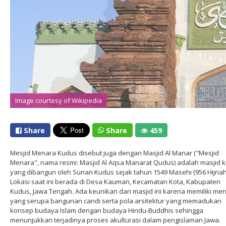
Image courtesy of Wikipedia
Image courtesy of Wikipedia
Share
Share
459
Mesjid Menara Kudus disebut juga dengan Masjid Al Manar ("Mesjid
Menara", nama resmi: Masjid Al Aqsa Manarat Qudus) adalah masjid 
yang dibangun oleh Sunan Kudus sejak tahun 1549 Masehi (956 Hijriah
Lokasi saat ini berada di Desa Kauman, Kecamatan Kota, Kabupaten
Kudus, Jawa Tengah. Ada keunikan dari masjid ini karena memiliki me
yang serupa bangunan candi serta pola arsitektur yang memadukan
konsep budaya Islam dengan budaya Hindu-Buddhis sehingga
menunjukkan terjadinya proses akulturasi dalam pengislaman Jawa.