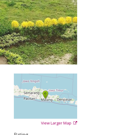
View Larger Map
+
−
⇧
Rating