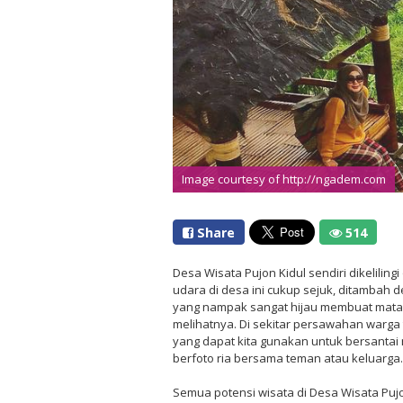
Image courtesy of http://ngadem.com
Share
514
Desa Wisata Pujon Kidul sendiri dikelilin
udara di desa ini cukup sejuk, ditamba
yang nampak sangat hijau membuat mata k
melihatnya. Di sekitar persawahan warga
yang dapat kita gunakan untuk bersanta
berfoto ria bersama teman atau keluarga.
Semua potensi wisata di Desa Wisata Pujon