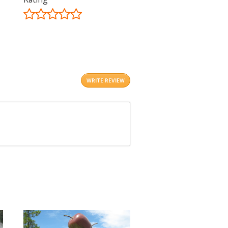
©
OpenStreetMap
contributors.
i
WRITE REVIEW