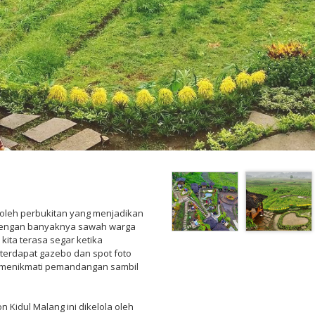
gi oleh perbukitan yang menjadikan
h dengan banyaknya sawah warga
ita terasa segar ketika
 terdapat gazebo dan spot foto
i menikmati pemandangan sambil
 Kidul Malang ini dikelola oleh