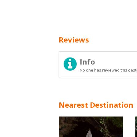
Reviews
Info
No one has reviewed this desti
Nearest Destination