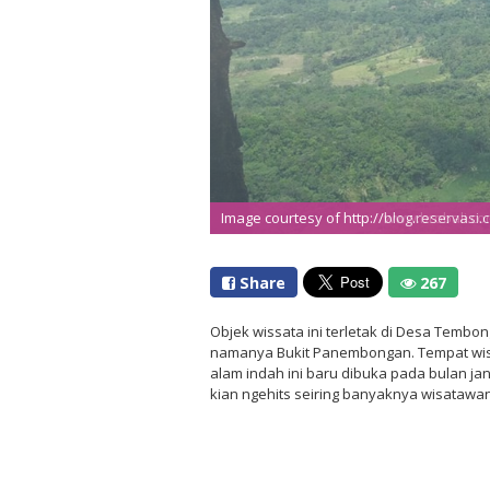
Image courtesy of http://blog.reservasi.
Share
267
Objek wissata ini terletak di Desa Temb
namanya Bukit Panembongan. Tempat wi
alam indah ini baru dibuka pada bulan janu
kian ngehits seiring banyaknya wisatawan