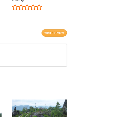
©
OpenStreetMap
contributors.
i
WRITE REVIEW