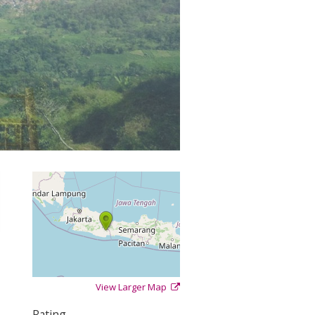
View Larger Map
+
−
⇧
Rating