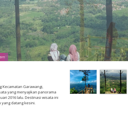
com
ong Kecamatan Garawangi,
sata yang menyajikan panorama
ari 2016 lalu. Destinasi wisata ini
 yang datang kesini.