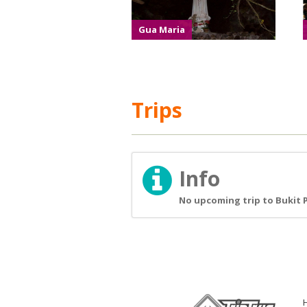
Gua Maria
Trips
Info
No upcoming trip to Bukit