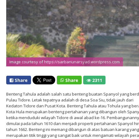
Image courtesy of http://www.bello.id
Image courtesy of https://sarbanunarsyad.wordpress.com
Share
Share
2311
Benteng Tahula adalah salah satu benteng buatan Spanyol yang berdir
Pulau Tidore. Letak tepatnya adalah di desa Soa Siu, tidak jauh dari
Kedaton Tidore dan Pusat Kota. Benteng Tahula atau Tohula yang bera
Kota Hula merupakan benteng pertahanan yang dibangun oleh Spany
ketika menduduki wilayah Tidore di awal abad ke-16. Pembangunann
dimulai pada tahun 1610 dan menjadi properti pertahanan Spanyol hi
tahun 1662. Benteng ini memang dibangun di atas batuan karang yang
merupakan titik tinggi yang sangat baik untuk mengamati wilayah pera