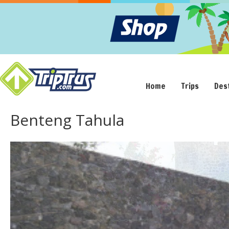
Home
Trips
Des
Benteng Tahula