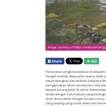
Image courtesy of https://mainulartangg
Share
423
Pemandian Lengbola belokasi di wilayah 
Tengah terletak ditepi jalan utama, tidak
dapat dijangkau dari ibukota Salakan Ka
menggunakan akses kendaraan roda empa
tempuh kurang lebih 45 menit. Keberadaaa
landai dengan batu-batuan yang bertingka
ubah disesuaikan dengan kondisi cuaca, 
yang rindang yang masih alami dan berseri