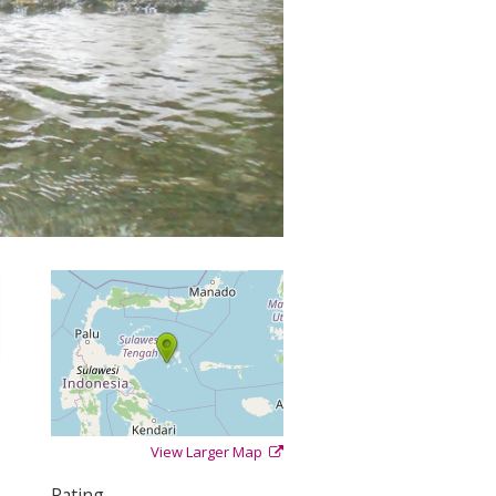
View Larger Map
+
−
⇧
Rating