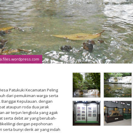
a.files.wordpress.com
Desa Patukuki Kecamatan Peling
 jauh dari pemukiman warga serta
b. Banggai Kepulauan. dengan
t ataupun roda dua jarak
n air terjun lengbola yang agak
t serta debit air yang berubah-
dikelilingi dengan pepohonan
 serta bunyi derik air yang indah