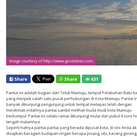
Image courtesy of http://www.indonesia.travel
Image courtesy of http://www.gocelebes.com
Share
Share
431
Pantai ini adalah bagian dari Teluk Mamuju, tempat Pelabuhan Batu 
yang menjadi salah satu pusat perhubungan di Kota Mamuju. Pantai in
banyak dikunjungi pengunjung untuk tempat melepas lelah dengan
menikmati indahnya pantai sambil melihat muda mudi kota Mamuju
berkumpul. Pantai ini selalu ramai dikunjungi mulai dari pukul 4 sore h
tengah malamnya.
Seperti halnya pantai pantai yang berada dipusat kota, di sini Anda a
disajikan beragam kudapan ringan berupa pisang, ubi, kacang goreng