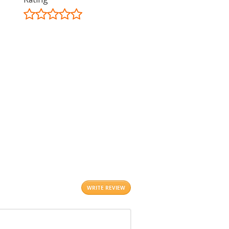
©
OpenStreetMap
contributors.
i
WRITE REVIEW