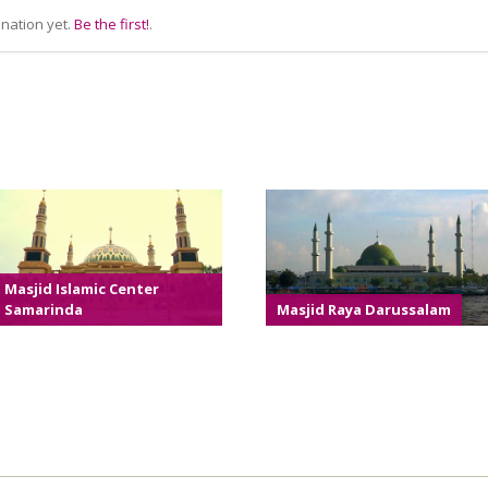
nation yet.
Be the first!
.
Masjid Islamic Center
Samarinda
Masjid Raya Darussalam