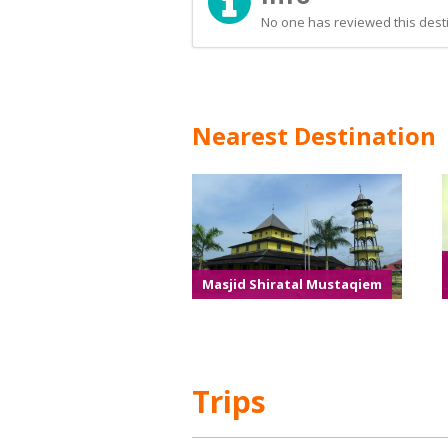
No one has reviewed this desti
Nearest Destination
Masjid Shiratal Mustaqiem
Trips