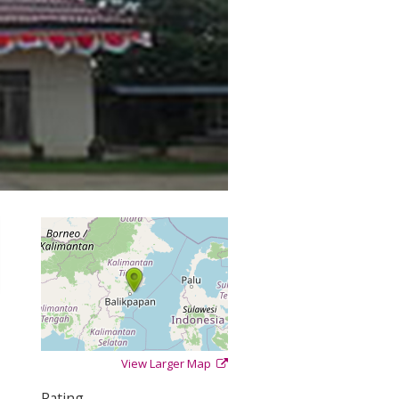
View Larger Map
+
−
⇧
Rating