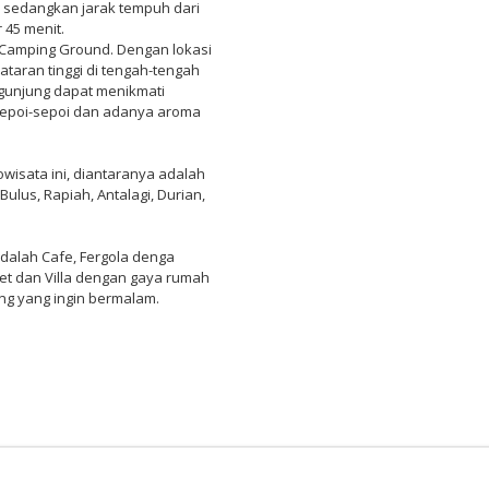
, sedangkan jarak tempuh dari
 45 menit.
an Camping Ground. Dengan lokasi
taran tinggi di tengah-tengah
gunjung dapat menikmati
sepoi-sepoi dan adanya aroma
wisata ini, diantaranya adalah
Bulus, Rapiah, Antalagi, Durian,
 adalah Cafe, Fergola denga
let dan Villa dengan gaya rumah
g yang ingin bermalam.