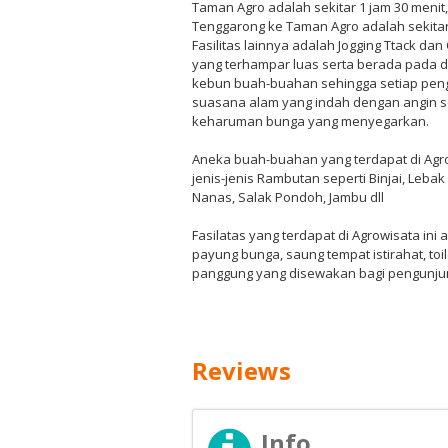
Taman Agro adalah sekitar 1 jam 30 menit
Tenggarong ke Taman Agro adalah sekitar
Fasilitas lainnya adalah Jogging Ttack d
yang terhampar luas serta berada pada da
kebun buah-buahan sehingga setiap pen
suasana alam yang indah dengan angin 
keharuman bunga yang menyegarkan.
Aneka buah-buahan yang terdapat di Agro
jenis-jenis Rambutan seperti Binjai, Lebak 
Nanas, Salak Pondoh, Jambu dll
Fasilatas yang terdapat di Agrowisata ini
payung bunga, saung tempat istirahat, toi
panggung yang disewakan bagi pengunjun
Reviews
Info