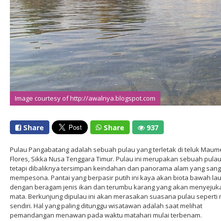
Image courtesy of http://awalnya.blogspot.com
Image courtesy of http://awalnya.blogspot.com
Share
Share
937
Pulau Pangabatang adalah sebuah pulau yang terletak di teluk Maum
Flores, Sikka Nusa Tenggara Timur. Pulau ini merupakan sebuah pulau 
tetapi dibaliknya tersimpan keindahan dan panorama alam yang sang
mempesona. Pantai yang berpasir putih ini kaya akan biota bawah la
dengan beragam jenis ikan dan terumbu karang yang akan menyejuk
mata. Berkunjung dipulau ini akan merasakan suasana pulau seperti m
sendiri. Hal yang paling ditunggu wisatawan adalah saat melihat
pemandangan menawan pada waktu matahari mulai terbenam.