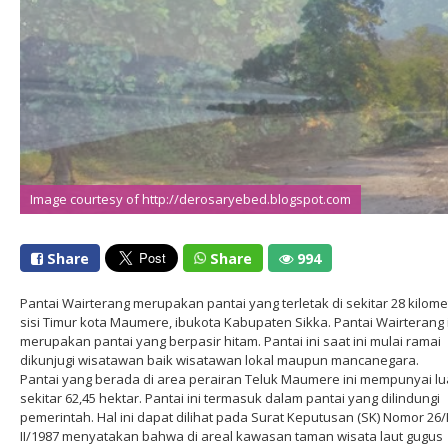
Image courtesy of http://derosaryebed.blogspot.com
Image courtesy of http://derosaryebed.blogspot.com
Share
Share
994
Pantai Wairterang merupakan pantai yang terletak di sekitar 28 kilome
sisi Timur kota Maumere, ibukota Kabupaten Sikka. Pantai Wairterang 
merupakan pantai yang berpasir hitam. Pantai ini saat ini mulai ramai
dikunjugi wisatawan baik wisatawan lokal maupun mancanegara.
Pantai yang berada di area perairan Teluk Maumere ini mempunyai l
sekitar 62,45 hektar. Pantai ini termasuk dalam pantai yang dilindungi
pemerintah. Hal ini dapat dilihat pada Surat Keputusan (SK) Nomor 26/
II/1987 menyatakan bahwa di areal kawasan taman wisata laut gugus