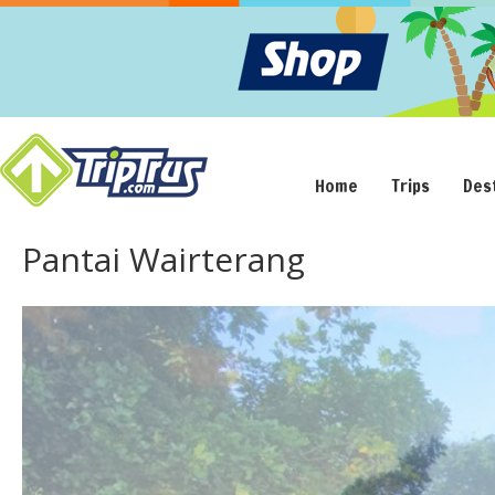
Home
Trips
Des
Pantai Wairterang