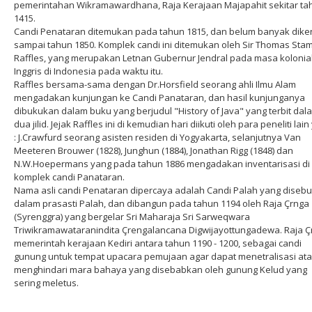
pemerintahan Wikramawardhana, Raja Kerajaan Majapahit sekitar ta
1415.
Candi Penataran ditemukan pada tahun 1815, dan belum banyak dike
sampai tahun 1850. Komplek candi ini ditemukan oleh Sir Thomas Sta
Raffles, yang merupakan Letnan Gubernur Jendral pada masa kolonia
Inggris di Indonesia pada waktu itu.
Raffles bersama-sama dengan Dr.Horsfield seorang ahli Ilmu Alam
mengadakan kunjungan ke Candi Panataran, dan hasil kunjunganya
dibukukan dalam buku yang berjudul "History of Java" yang terbit dal
dua jilid. Jejak Raffles ini di kemudian hari diikuti oleh para peneliti lain
: J.Crawfurd seorang asisten residen di Yogyakarta, selanjutnya Van
Meeteren Brouwer (1828), Junghun (1884), Jonathan Rigg (1848) dan
N.W.Hoepermans yang pada tahun 1886 mengadakan inventarisasi di
komplek candi Panataran.
Nama asli candi Penataran dipercaya adalah Candi Palah yang disebu
dalam prasasti Palah, dan dibangun pada tahun 1194 oleh Raja Çrnga
(Syrenggra) yang bergelar Sri Maharaja Sri Sarweqwara
Triwikramawataranindita Çrengalancana Digwijayottungadewa. Raja Ç
memerintah kerajaan Kediri antara tahun 1190 - 1200, sebagai candi
gunung untuk tempat upacara pemujaan agar dapat menetralisasi at
menghindari mara bahaya yang disebabkan oleh gunung Kelud yang
sering meletus.