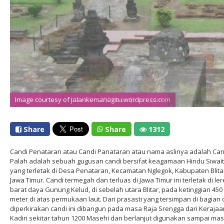
Image courtesy of travellers2009.wordpress.com
Image courtesy of jalankemanagitu.wordpress.com
Share
Share
1312
Candi Penataran atau Candi Panataran atau nama aslinya adalah Can
Palah adalah sebuah gugusan candi bersifat keagamaan Hindu Siwait
yang terletak di Desa Penataran, Kecamatan Nglegok, Kabupaten Blita
Jawa Timur. Candi termegah dan terluas di Jawa Timur ini terletak di le
barat daya Gunung Kelud, di sebelah utara Blitar, pada ketinggian 450
meter di atas permukaan laut. Dari prasasti yang tersimpan di bagian 
diperkirakan candi ini dibangun pada masa Raja Srengga dari Kerajaa
Kadiri sekitar tahun 1200 Masehi dan berlanjut digunakan sampai ma