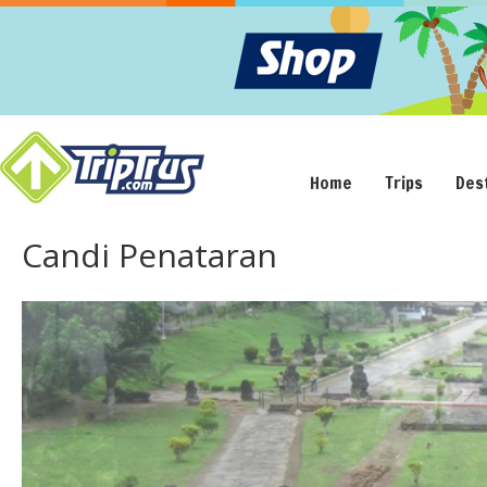
Home
Trips
Des
Candi Penataran