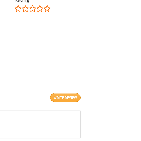
©
OpenStreetMap
contributors.
i
WRITE REVIEW