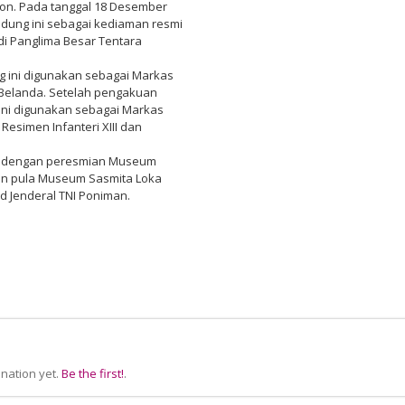
yon. Pada tanggal 18 Desember
dung ini sebagai kediaman resmi
adi Panglima Besar Tentara
ng ini digunakan sebagai Markas
 Belanda. Setelah pengakuan
ini digunakan sebagai Markas
Resimen Infanteri XIII dan
an dengan peresmian Museum
an pula Museum Sasmita Loka
d Jenderal TNI Poniman.
nation yet.
Be the first!
.