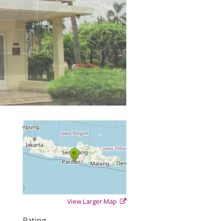
View Larger Map
+
−
⇧
Rating