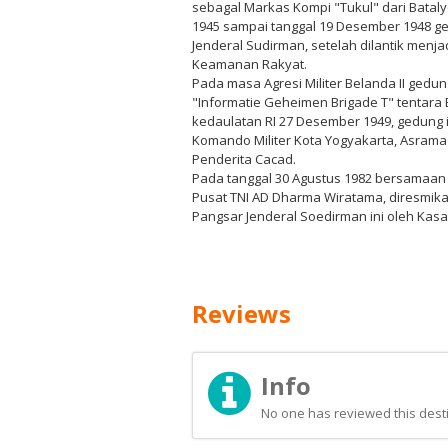
sebagal Markas Kompi "Tukul" dari Batal
1945 sampai tanggal 19 Desember 1948 ge
Jenderal Sudirman, setelah dilantik menj
Keamanan Rakyat.
Pada masa Agresi Militer Belanda II gedu
"Informatie Geheimen Brigade T" tentara
kedaulatan RI 27 Desember 1949, gedung 
Komando Militer Kota Yogyakarta, Asrama 
Penderita Cacad.
Pada tanggal 30 Agustus 1982 bersama
Pusat TNI AD Dharma Wiratama, diresmik
Pangsar Jenderal Soedirman ini oleh Kasa
Reviews
Info
No one has reviewed this desti