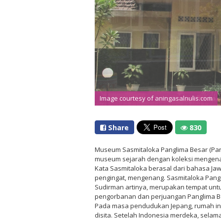
Image courtesy of aningasalnulis.com
Share
830
Museum Sasmitaloka Panglima Besar (Pan
museum sejarah dengan koleksi mengenai
Kata Sasmitaloka berasal dari bahasa Jawa
pengingat, mengenang. Sasmitaloka Pangs
Sudirman artinya, merupakan tempat un
pengorbanan dan perjuangan Panglima Be
Pada masa pendudukan Jepang, rumah in
disita. Setelah Indonesia merdeka, selam