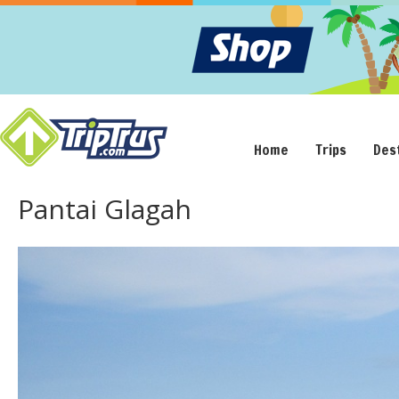
Home
Trips
Des
Pantai Glagah