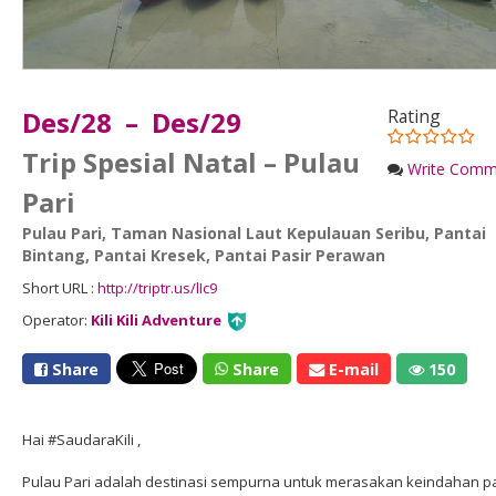
Des/28 – Des/29
Rating
Trip Spesial Natal – Pulau
Write Comm
Pari
Pulau Pari
,
Taman Nasional Laut Kepulauan Seribu
,
Pantai
Bintang
,
Pantai Kresek
,
Pantai Pasir Perawan
Short URL :
http://triptr.us/lIc9
Operator:
Kili Kili Adventure
Share
Share
E-mail
150
Hai #SaudaraKili ,
Pulau Pari adalah destinasi sempurna untuk merasakan keindahan p