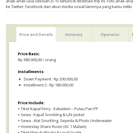
anak-anak usia sekolah (5-15 tahun) di destinasi trip ini. Foto anak-an
ke Twitter, Facebook dan akun media sosial lainnnya yang kamu milik
Price and Details
Itinerary
Operator
Price Basic:
Rp 380.000,00 / orang
Installments:
Down Payment : Rp 200.000,00
Installment 2 : Rp 180.000,00
Price Include:
+ Tiket Kapal Ferry : Kaliadem – Pulau Pari PP
+ Sewa : Kapal Snorkling & Life Jacket
+ Sewa : Alat Snorkling, Sepeda & Photo Underwater
+ Homestay Share Room (AC 1 Malam)
+ Tiket Masuk Wisata & Local Guide