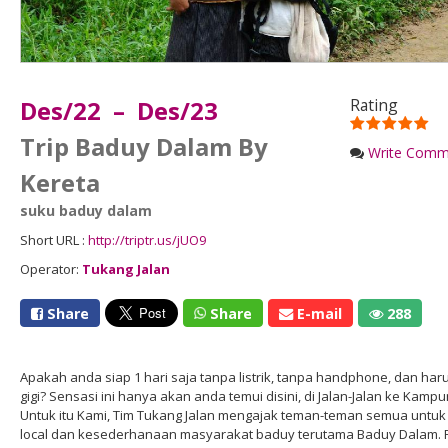
Des/22 – Des/23
Rating
Trip Baduy Dalam By
Write Comm
Kereta
suku baduy dalam
Short URL :
http://triptr.us/jUO9
Operator:
Tukang Jalan
Share
Share
E-mail
288
Apakah anda siap 1 hari saja tanpa listrik, tanpa handphone, dan ha
gigi? Sensasi ini hanya akan anda temui disini, di Jalan-Jalan ke Kamp
Untuk itu Kami, Tim Tukang Jalan mengajak teman-teman semua untuk 
local dan kesederhanaan masyarakat baduy terutama Baduy Dalam. 