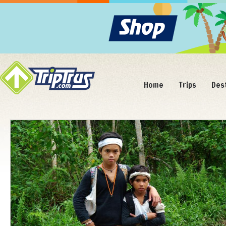
Home
Trips
Des