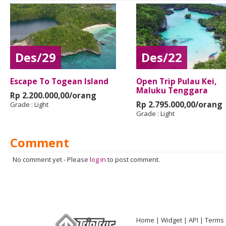
Des/29
Des/22
Escape To Togean Island
Open Trip Pulau Kei,
Maluku Tenggara
Rp 2.200.000,00/orang
Rp 2.795.000,00/orang
Grade :
Light
Grade :
Light
Comment
No comment yet
-
Please
log in
to post comment.
Home
Widget
API
Terms 