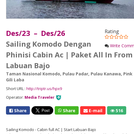
Des/23 – Des/26
Rating
Sailing Komodo Dengan
Write Comm
Phinisi Cabin Ac | Paket All In From
Labuan Bajo
Taman Nasional Komodo
,
Pulau Padar
,
Pulau Kanawa
,
Pink
Gili Laba
Short URL :
http://triptr.us/hpx9
Operator:
Media Traveler
Share
Share
E-mail
516
Sailing Komodo - Cabin full AC | Start Labuan Bajo