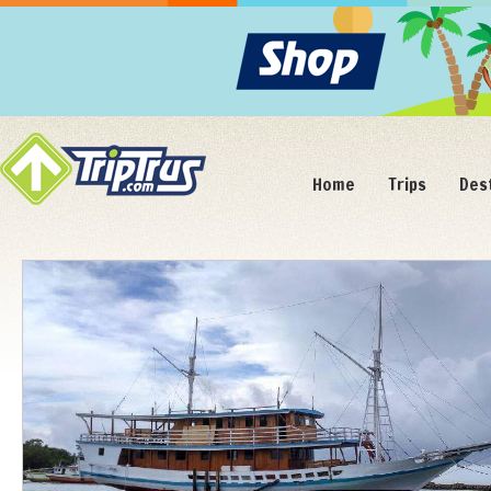
Home
Trips
Des