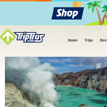
Home
Trips
Des