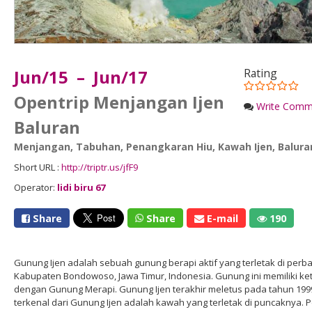
Jun/15 – Jun/17
Rating
Opentrip Menjangan Ijen
Write Comm
Baluran
Menjangan
,
Tabuhan
,
Penangkaran Hiu
,
Kawah Ijen
,
Balura
Short URL :
http://triptr.us/jfF9
Operator:
lidi biru 67
Share
Share
E-mail
190
Gunung Ijen adalah sebuah gunung berapi aktif yang terletak di pe
Kabupaten Bondowoso, Jawa Timur, Indonesia. Gunung ini memiliki ke
dengan Gunung Merapi. Gunung Ijen terakhir meletus pada tahun 199
terkenal dari Gunung Ijen adalah kawah yang terletak di puncaknya. P