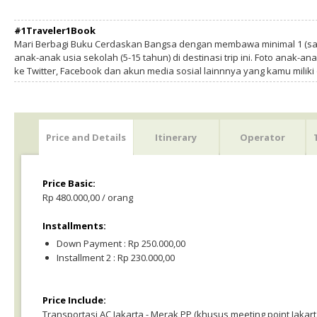
#1Traveler1Book
Mari Berbagi Buku Cerdaskan Bangsa dengan membawa minimal 1 (sa
anak-anak usia sekolah (5-15 tahun) di destinasi trip ini. Foto anak-an
ke Twitter, Facebook dan akun media sosial lainnnya yang kamu milik
Price and Details
Itinerary
Operator
Price Basic:
Rp 480.000,00 / orang
Installments:
Down Payment : Rp 250.000,00
Installment 2 : Rp 230.000,00
Price Include:
Transportasi AC Jakarta - Merak PP (khusus meeting point Jakart