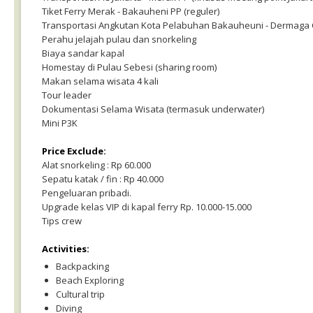
Tiket Ferry Merak - Bakauheni PP (reguler)
Transportasi Angkutan Kota Pelabuhan Bakauheuni - Dermaga 
Perahu jelajah pulau dan snorkeling
Biaya sandar kapal
Homestay di Pulau Sebesi (sharing room)
Makan selama wisata 4 kali
Tour leader
Dokumentasi Selama Wisata (termasuk underwater)
Mini P3K
Price Exclude:
Alat snorkeling : Rp 60.000
Sepatu katak / fin : Rp 40.000
Pengeluaran pribadi.
Upgrade kelas VIP di kapal ferry Rp. 10.000-15.000
Tips crew
Activities:
Backpacking
Beach Exploring
Cultural trip
Diving