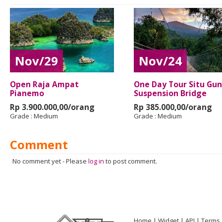
Nov/29
Nov/24
Open Raja Ampat
One Day Tour Situ Gu
Pianemo
Suspension Bridge
Rp 3.900.000,00/orang
Rp 385.000,00/orang
Grade :
Medium
Grade :
Medium
Comment
No comment yet
-
Please
log in
to post comment.
Home
Widget
API
Terms 