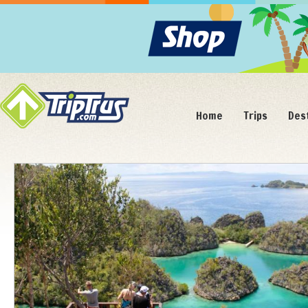
Home
Trips
Des