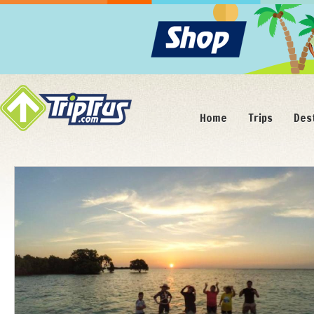
Home
Trips
Des