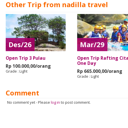
Other Trip from nadilla travel
Des/26
Mar/29
Open Trip 3 Pulau
Open Trip Rafting Cit
One Day
Rp 100.000,00/orang
Rp 665.000,00/orang
Grade :
Light
Grade :
Light
Comment
No comment yet
-
Please
log in
to post comment.