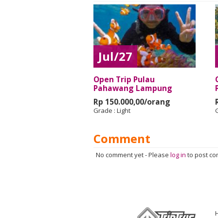
Jul/27
Open Trip Pulau
Pahawang Lampung
Rp 150.000,00/orang
Grade :
Light
Comment
No comment yet
-
Please
log in
to post c