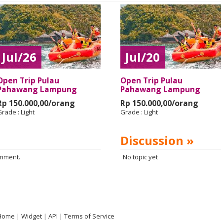
Jul/26
Jul/20
Open Trip Pulau
Open Trip Pulau
Pahawang Lampung
Pahawang Lampung
Rp 150.000,00/orang
Rp 150.000,00/orang
Grade :
Light
Grade :
Light
Discussion »
omment.
No topic yet
Home
Widget
API
Terms of Service