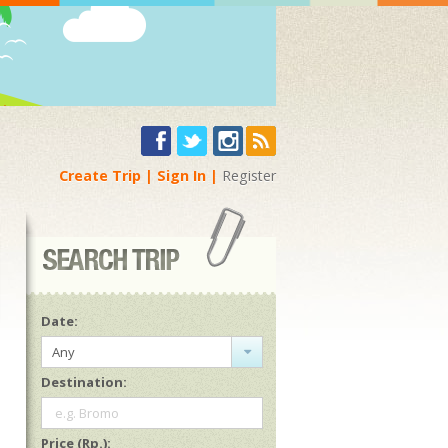
Create Trip
Sign In
Register
Date:
Any
Destination:
e.g. Bromo
Price (Rp.):