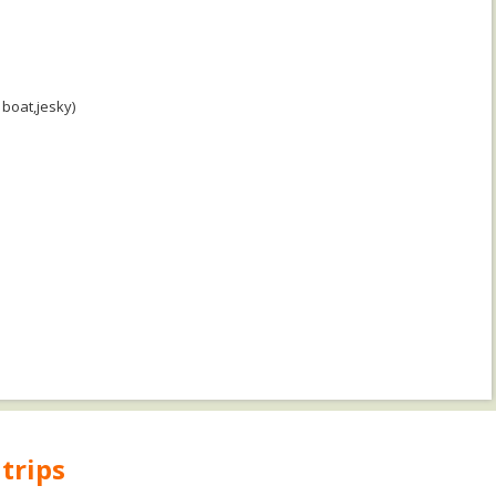
boat,jesky)
trips