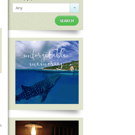
Any
SEARCH
h