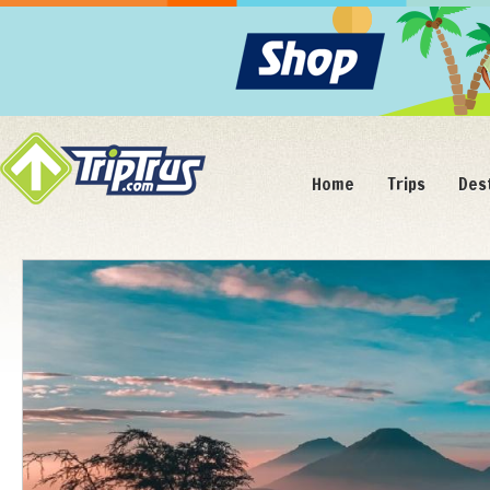
Home
Trips
Des