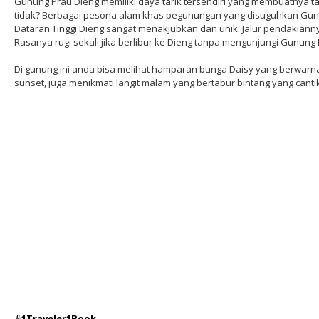
Gunung Prau Dieng memiliki daya tarik tersendiri yang membuatnya 
tidak? Berbagai pesona alam khas pegunungan yang disuguhkan Gun
Dataran Tinggi Dieng sangat menakjubkan dan unik. Jalur pendakiann
Rasanya rugi sekali jika berlibur ke Dieng tanpa mengunjungi Gunung 
Di gunung ini anda bisa melihat hamparan bunga Daisy yang berwarn
sunset, juga menikmati langit malam yang bertabur bintang yang cantik
#1Traveler1Book