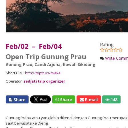
Feb/02 – Feb/04
Rating
Open Trip Gunung Prau
Write Comm
Gunung Prau
,
Candi Arjuna
,
Kawah Sikidang
Short URL :
http://triptr.us/m969
Operator:
sedjati trip organizer
Share
Share
E-mail
148
Gunung Prahu atau yang lebih dikenal dengan Gunung Prau merupakan
saat berwisata ke Dieng.