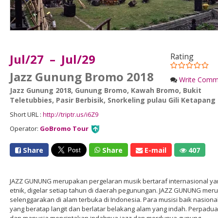
Jul/27 – Jul/29
Rating
Jazz Gunung Bromo 2018
Write Comm
Jazz Gunung 2018
,
Gunung Bromo
,
Kawah Bromo
,
Bukit
Teletubbies
,
Pasir Berbisik
,
Snorkeling pulau Gili Ketapang
Short URL :
http://triptr.us/i6Z9
Operator:
GoBromo Tour
Share
Share
E-mail
407
JAZZ GUNUNG merupakan pergelaran musik bertaraf internasional y
etnik, digelar setiap tahun di daerah pegunungan. JAZZ GUNUNG merup
selenggarakan di alam terbuka di Indonesia. Para musisi baik nasional
yang beratap langit dan berlatar belakang alam yang indah. Perpadu