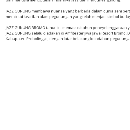
dan manusia menciptakan indahnya jazz dan merdunya gunung.
JAZZ GUNUNG membawa nuansa yang berbeda dalam dunia seni pertun
mencintai kearifan alam pegunungan yang telah menjadi simbol budaya
JAZZ GUNUNG BROMO tahun ini memasuki tahun peneyelenggaraan ya
JAZZ GUNUNG selalu diadakan di Amfiteater Jiwa Jawa Resort Bromo,
Kabupaten Probolinggo, dengan latar belakang keindahan pegunung