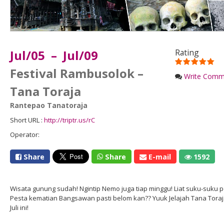
Jul/05 – Jul/09
Rating
Festival Rambusolok –
Write Comm
Tana Toraja
Rantepao Tanatoraja
Short URL :
http://triptr.us/rC
Operator:
Share
Share
E-mail
1592
Wisata gunung sudah! Ngintip Nemo juga tiap minggu! Liat suku-suku p
Pesta kematian Bangsawan pasti belom kan?? Yuuk Jelajah Tana Tora
Juli ini!