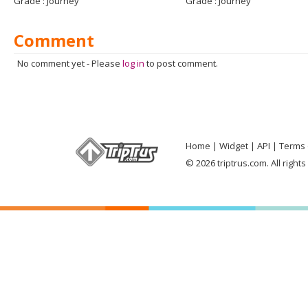
Grade :
Journey
Grade :
Journey
Comment
No comment yet
-
Please
log in
to post comment.
Home
Widget
API
Terms 
© 2026 triptrus.com. All right