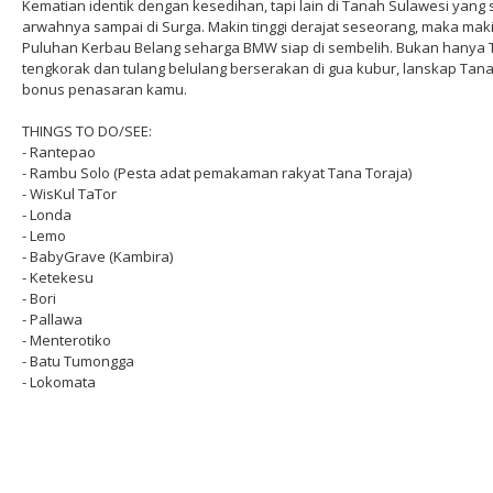
Kematian identik dengan kesedihan, tapi lain di Tanah Sulawesi yang s
arwahnya sampai di Surga. Makin tinggi derajat seseorang, maka maki
Puluhan Kerbau Belang seharga BMW siap di sembelih. Bukan hanya 
tengkorak dan tulang belulang berserakan di gua kubur, lanskap Tana 
bonus penasaran kamu.
THINGS TO DO/SEE:
- Rantepao
- Rambu Solo (Pesta adat pemakaman rakyat Tana Toraja)
- WisKul TaTor
- Londa
- Lemo
- BabyGrave (Kambira)
- Ketekesu
- Bori
- Pallawa
- Menterotiko
- Batu Tumongga
- Lokomata