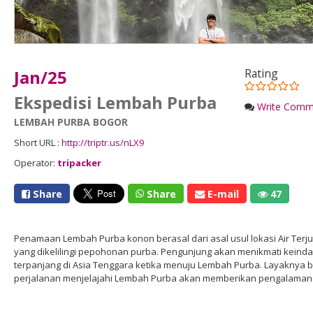
Jan/25
Rating
Ekspedisi Lembah Purba
Write Comm
LEMBAH PURBA BOGOR
Short URL :
http://triptr.us/nLX9
Operator:
tripacker
Share
Share
E-mail
47
Penamaan Lembah Purba konon berasal dari asal usul lokasi Air Ter
yang dikelilingi pepohonan purba. Pengunjung akan menikmati keind
terpanjang di Asia Tenggara ketika menuju Lembah Purba. Layaknya b
perjalanan menjelajahi Lembah Purba akan memberikan pengalaman