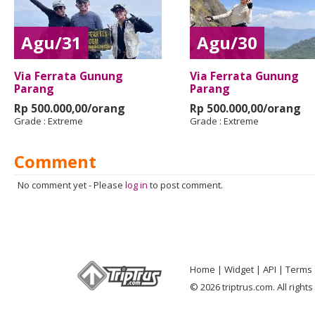
Agu/31
Agu/30
Via Ferrata Gunung
Via Ferrata Gunung
Parang
Parang
Rp 500.000,00/orang
Rp 500.000,00/orang
Grade :
Extreme
Grade :
Extreme
Comment
No comment yet
-
Please
log in
to post comment.
Home
Widget
API
Terms 
© 2026 triptrus.com. All right