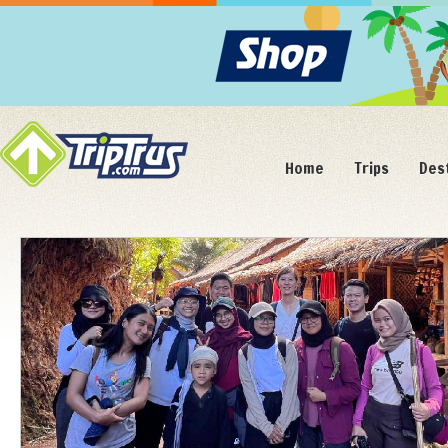
Home
Trips
Des