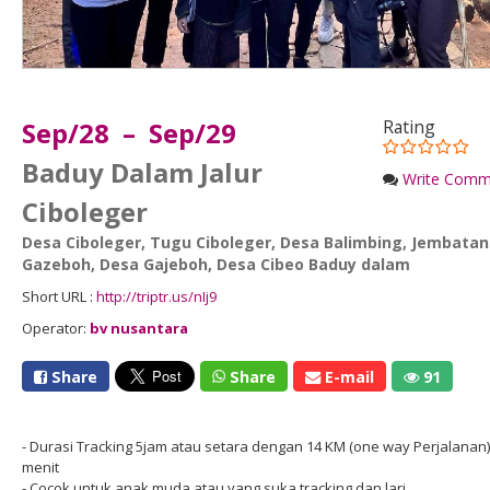
Sep/28 – Sep/29
Rating
Baduy Dalam Jalur
Write Comm
Ciboleger
Desa Ciboleger
,
Tugu Ciboleger
,
Desa Balimbing
,
Jembatan
Gazeboh
,
Desa Gajeboh
,
Desa Cibeo Baduy dalam
Short URL :
http://triptr.us/nIj9
Operator:
bv nusantara
Share
Share
E-mail
91
- Durasi Tracking 5jam atau setara dengan 14 KM (one way Perjalanan),
menit
- Cocok untuk anak muda atau yang suka tracking dan lari