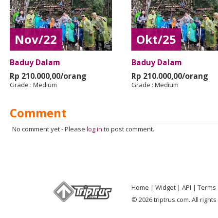
Nov/22
Okt/25
Baduy Dalam
Baduy Dalam
Rp 210.000,00/orang
Rp 210.000,00/orang
Grade :
Medium
Grade :
Medium
Comment
No comment yet
-
Please
log in
to post comment.
Home
Widget
API
Terms 
© 2026 triptrus.com. All right